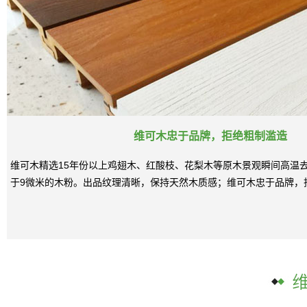
维可木忠于品牌，拒绝粗制滥造
维可木精选15年份以上鸡翅木、红酸枝、花梨木等原木景观瞬间高温
于9微米的木粉。出品纹理清晰，保持天然木质感；维可木忠于品牌，