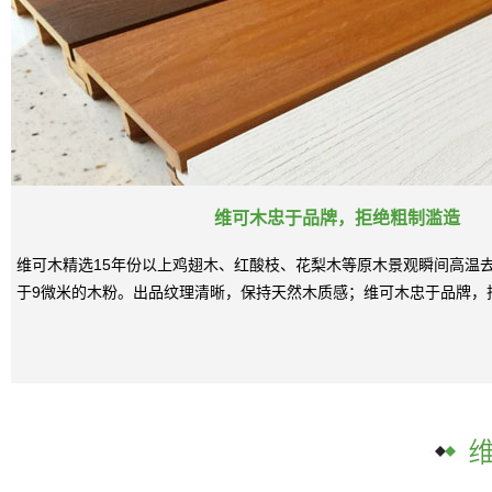
维可木忠于品牌，拒绝粗制滥造
维可木精选15年份以上鸡翅木、红酸枝、花梨木等原木景观瞬间高温
于9微米的木粉。出品纹理清晰，保持天然木质感；维可木忠于品牌，