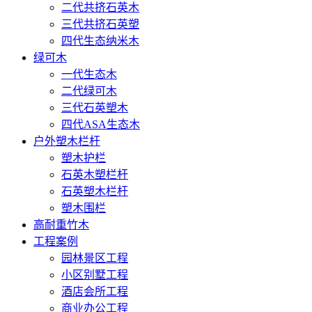
二代共挤石英木
三代共挤石英塑
四代生态纳米木
绿可木
一代生态木
二代绿可木
三代石英塑木
四代ASA生态木
户外塑木栏杆
塑木护栏
石英木塑栏杆
石英塑木栏杆
塑木围栏
高耐重竹木
工程案例
园林景区工程
小区别墅工程
酒店会所工程
商业办公工程