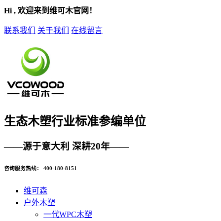
Hi , 欢迎来到维可木官网！
联系我们
关于我们
在线留言
生态木塑
行业标准参编单位
——源于意大利 深耕20年——
咨询服务热线：
400-180-8151
维可森
户外木塑
一代WPC木塑