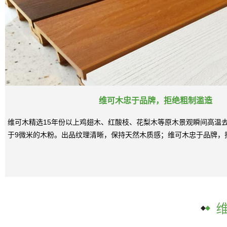
维可木忠于品牌，拒绝粗制滥造
维可木精选15年份以上鸡翅木、红酸枝、花梨木等原木景观瞬间高温
于9微米的木粉。出品纹理清晰，保持天然木质感；维可木忠于品牌，