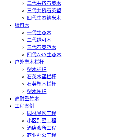
二代共挤石英木
三代共挤石英塑
四代生态纳米木
绿可木
一代生态木
二代绿可木
三代石英塑木
四代ASA生态木
户外塑木栏杆
塑木护栏
石英木塑栏杆
石英塑木栏杆
塑木围栏
高耐重竹木
工程案例
园林景区工程
小区别墅工程
酒店会所工程
商业办公工程