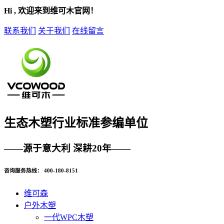
Hi , 欢迎来到维可木官网！
联系我们
关于我们
在线留言
生态木塑
行业标准参编单位
——源于意大利 深耕20年——
咨询服务热线：
400-180-8151
维可森
户外木塑
一代WPC木塑