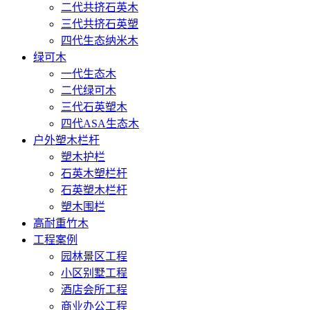
二代共挤石英木
三代共挤石英塑
四代生态纳米木
绿可木
一代生态木
二代绿可木
三代石英塑木
四代ASA生态木
户外塑木栏杆
塑木护栏
石英木塑栏杆
石英塑木栏杆
塑木围栏
高耐重竹木
工程案例
园林景区工程
小区别墅工程
酒店会所工程
商业办公工程