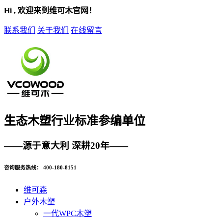
Hi , 欢迎来到维可木官网！
联系我们
关于我们
在线留言
生态木塑
行业标准参编单位
——源于意大利 深耕20年——
咨询服务热线：
400-180-8151
维可森
户外木塑
一代WPC木塑