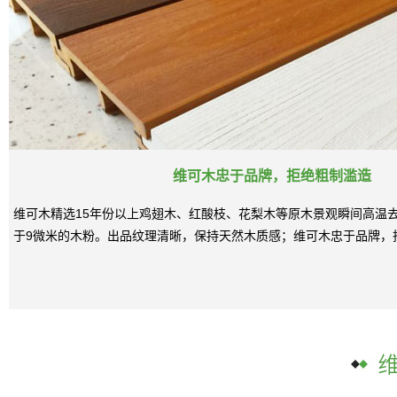
维可木忠于品牌，拒绝粗制滥造
维可木精选15年份以上鸡翅木、红酸枝、花梨木等原木景观瞬间高温
于9微米的木粉。出品纹理清晰，保持天然木质感；维可木忠于品牌，