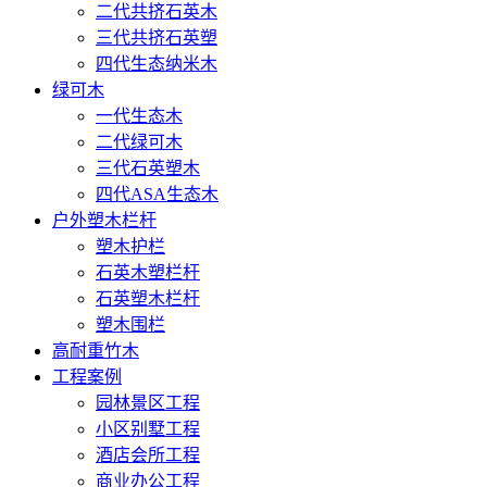
二代共挤石英木
三代共挤石英塑
四代生态纳米木
绿可木
一代生态木
二代绿可木
三代石英塑木
四代ASA生态木
户外塑木栏杆
塑木护栏
石英木塑栏杆
石英塑木栏杆
塑木围栏
高耐重竹木
工程案例
园林景区工程
小区别墅工程
酒店会所工程
商业办公工程