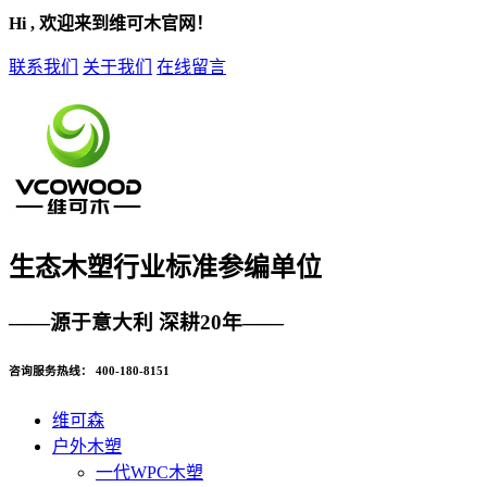
Hi , 欢迎来到维可木官网！
联系我们
关于我们
在线留言
生态木塑
行业标准参编单位
——源于意大利 深耕20年——
咨询服务热线：
400-180-8151
维可森
户外木塑
一代WPC木塑