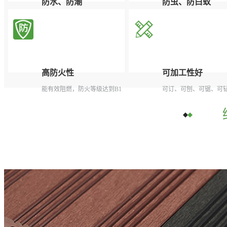
防水、防潮
防虫、防白蚁
根本解决了木质产品对潮湿和
有效杜绝虫类骚扰，延
多水环境中吸水受潮后容易腐
寿命。
烂、膨胀变形的问题。
高防火性
可加工性好
能有效阻燃，防火等级达到B1
可订、可刨、可锯、可
级，遇火自熄，不产生任何有
面可上漆。
毒气体。