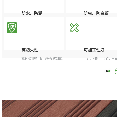
防水、防潮
防虫、防白蚁
根本解决了木质产品对潮湿和
有效杜绝虫类骚扰，延
多水环境中吸水受潮后容易腐
寿命。
烂、膨胀变形的问题。
高防火性
可加工性好
能有效阻燃，防火等级达到B1
可订、可刨、可锯、可
级，遇火自熄，不产生任何有
面可上漆。
毒气体。