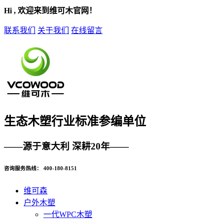
Hi , 欢迎来到维可木官网！
联系我们
关于我们
在线留言
生态木塑
行业标准参编单位
——源于意大利 深耕20年——
咨询服务热线：
400-180-8151
维可森
户外木塑
一代WPC木塑