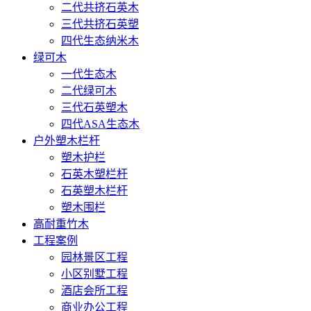
二代共挤石英木
三代共挤石英塑
四代生态纳米木
绿可木
一代生态木
二代绿可木
三代石英塑木
四代ASA生态木
户外塑木栏杆
塑木护栏
石英木塑栏杆
石英塑木栏杆
塑木围栏
高耐重竹木
工程案例
园林景区工程
小区别墅工程
酒店会所工程
商业办公工程