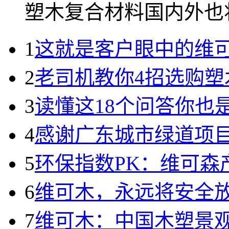
塑木复合材料国内外也将.
1
这就是客户眼中的维
2
老司机教你4招选购塑
3
读懂这18个问答你也
4
感谢广东城市绿道项
5
环保指数PK：维可森
6
维可木，永远将安全
7
维可木：中国木塑景