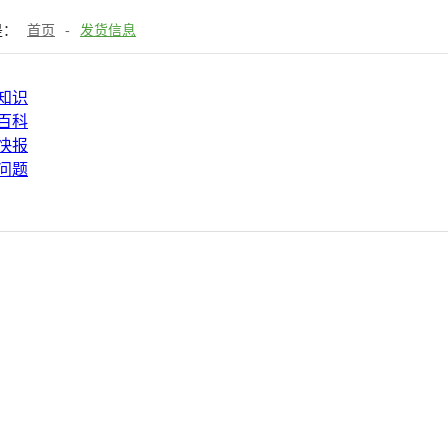
是：
首页
-
发货信息
知识
百科
快报
问题