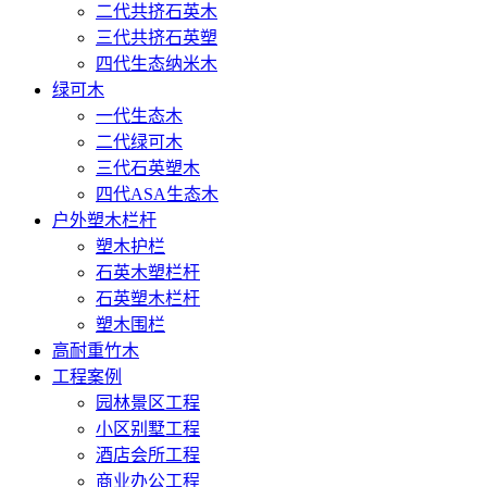
二代共挤石英木
三代共挤石英塑
四代生态纳米木
绿可木
一代生态木
二代绿可木
三代石英塑木
四代ASA生态木
户外塑木栏杆
塑木护栏
石英木塑栏杆
石英塑木栏杆
塑木围栏
高耐重竹木
工程案例
园林景区工程
小区别墅工程
酒店会所工程
商业办公工程