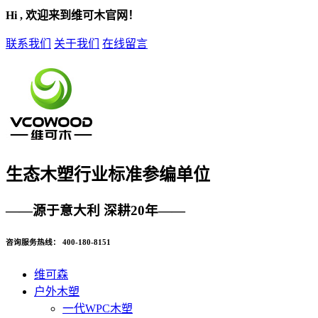
Hi , 欢迎来到维可木官网！
联系我们
关于我们
在线留言
生态木塑
行业标准参编单位
——源于意大利 深耕20年——
咨询服务热线：
400-180-8151
维可森
户外木塑
一代WPC木塑