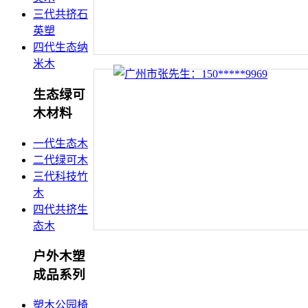
三代共挤石
英塑
四代生态纳
米木
生态绿可
木材料
一代生态木
二代绿可木
三代科技竹
木
四代共挤生
态木
户外木塑
成品系列
塑木公园椅