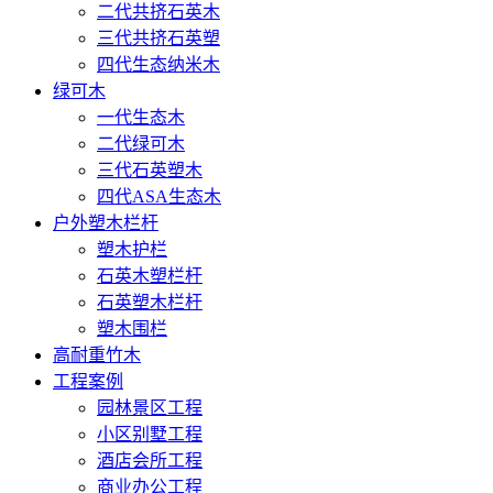
二代共挤石英木
三代共挤石英塑
四代生态纳米木
绿可木
一代生态木
二代绿可木
三代石英塑木
四代ASA生态木
户外塑木栏杆
塑木护栏
石英木塑栏杆
石英塑木栏杆
塑木围栏
高耐重竹木
工程案例
园林景区工程
小区别墅工程
酒店会所工程
商业办公工程