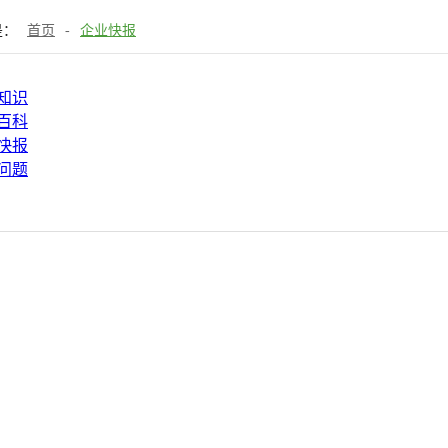
是：
首页
-
企业快报
知识
百科
快报
问题