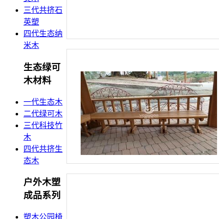
三代共挤石
英塑
四代生态纳
米木
生态绿可
木材料
一代生态木
二代绿可木
三代科技竹
木
四代共挤生
态木
户外木塑
成品系列
塑木公园椅