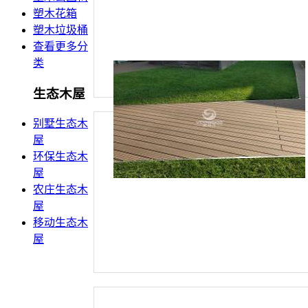
塑木花箱
塑木垃圾桶
查看更多分
类
生态木屋
别墅生态木
屋
环保生态木
屋
农庄生态木
屋
移动生态木
屋