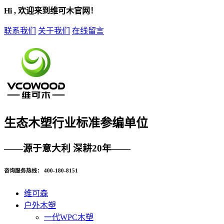
Hi , 欢迎来到维可木官网！
联系我们
关于我们
在线留言
生态木塑
行业标准参编单位
——源于意大利 深耕20年——
咨询服务热线：
400-180-8151
维可森
户外木塑
一代WPC木塑