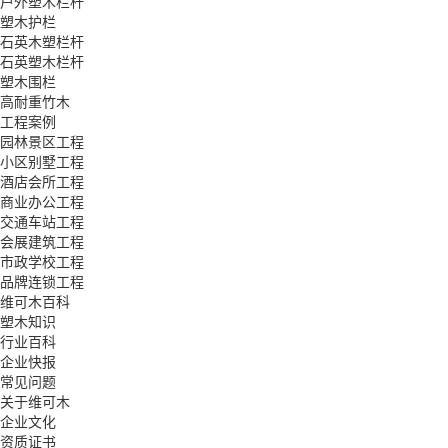
户外塑木栏杆
塑木护栏
石英木塑栏杆
石英塑木栏杆
塑木围栏
高耐重竹木
工程案例
园林景区工程
小区别墅工程
酒店会所工程
商业办公工程
交通车站工程
会展建筑工程
市政学校工程
品牌连锁工程
维可木百科
塑木知识
行业百科
企业快报
常见问题
关于维可木
企业文化
资质证书