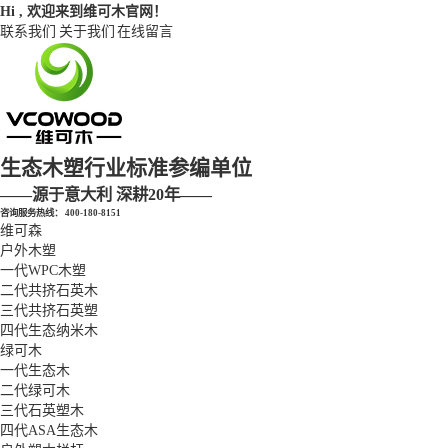
Hi , 欢迎来到维可木官网！
联系我们
关于我们
在线留言
生态木塑
行业标准参编单位
——源于意大利 深耕20年——
咨询服务热线：
400-180-8151
维可森
户外木塑
一代WPC木塑
二代共挤石英木
三代共挤石英塑
四代生态纳米木
绿可木
一代生态木
二代绿可木
三代石英塑木
四代ASA生态木