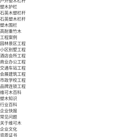
户外塑木栏杆
塑木护栏
石英木塑栏杆
石英塑木栏杆
塑木围栏
高耐重竹木
工程案例
园林景区工程
小区别墅工程
酒店会所工程
商业办公工程
交通车站工程
会展建筑工程
市政学校工程
品牌连锁工程
维可木百科
塑木知识
行业百科
企业快报
常见问题
关于维可木
企业文化
资质证书