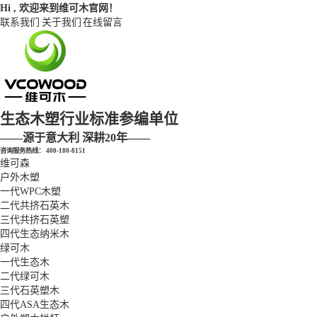
Hi , 欢迎来到维可木官网！
联系我们
关于我们
在线留言
生态木塑
行业标准参编单位
——源于意大利 深耕20年——
咨询服务热线：
400-180-8151
维可森
户外木塑
一代WPC木塑
二代共挤石英木
三代共挤石英塑
四代生态纳米木
绿可木
一代生态木
二代绿可木
三代石英塑木
四代ASA生态木