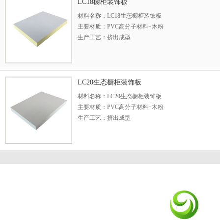
主要功能：LC05生态橱柜装饰板它具有突出的环保功
LC18橱柜装饰板
和毒气的挥发，经有关部门检测，其甲醛释放只有0.2，
材料名称：LC18生态橱柜装饰板
义上的绿色环保材料。
主要材质：PVC高分子材料+木粉
生产工艺：挤出成型
型号规格：18（mm）
长度说明：常规3米，可定制长度
表面处理：自然木纹、转印覆膜
主要功能：LC18生态橱柜装饰板和原木是相对的，就
LC20生态橱柜装饰板
材。在保证产品近乎瓷砖的稳定性的同时，又能使木粉
材料名称：LC20生态橱柜装饰板
然质感，是国际上技术领先的产品。
主要材质：PVC高分子材料+木粉
生产工艺：挤出成型
型号规格：20（mm）
长度说明：常规3米，可定制长度
表面处理：自然木纹、转印覆膜
主要功能：LC20生态橱柜装饰板其物理表现性能具有
温隔热等特点，由于添加了光与热稳定剂、抗紫外线和
性、耐老化性能。