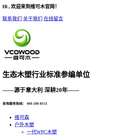
Hi , 欢迎来到维可木官网！
联系我们
关于我们
在线留言
生态木塑
行业标准参编单位
——源于意大利 深耕20年——
咨询服务热线：
400-180-8151
维可森
户外木塑
一代WPC木塑