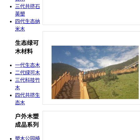
三代共挤石
英塑
四代生态纳
米木
生态绿可
木材料
一代生态木
二代绿可木
三代科技竹
木
四代共挤生
态木
户外木塑
成品系列
塑木公园椅