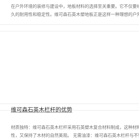
在户外环境的装修与建设中，地板材料的选择至关重要。它不仅要
久的耐用性和稳定性。维可森石英木塑地板正是这样一种理想的户外
维可森石英木栏杆的优势
材质独特：维可森石英木栏杆采用石英塑木复合材料制成，这种材
性，又保持了木材的自然美观。 无需油漆：维可森石英木栏杆与不锈