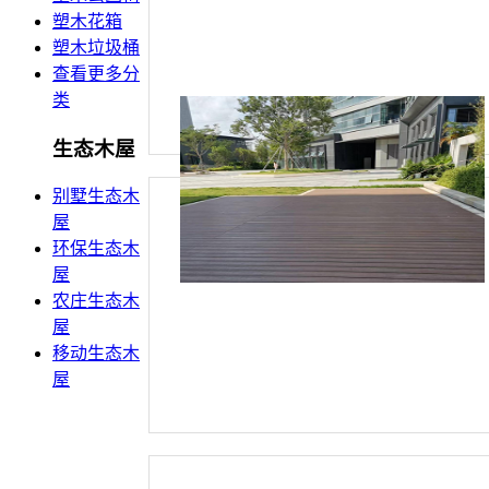
塑木花箱
塑木垃圾桶
查看更多分
类
生态木屋
别墅生态木
屋
环保生态木
屋
农庄生态木
屋
移动生态木
屋