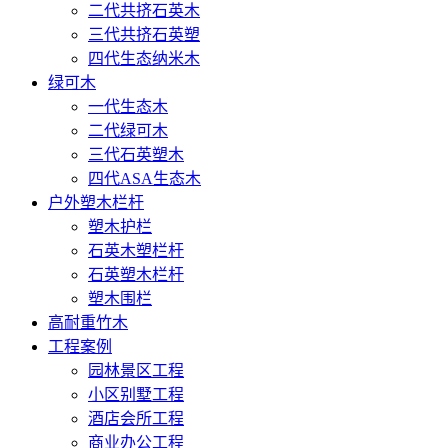
二代共挤石英木
三代共挤石英塑
四代生态纳米木
绿可木
一代生态木
二代绿可木
三代石英塑木
四代ASA生态木
户外塑木栏杆
塑木护栏
石英木塑栏杆
石英塑木栏杆
塑木围栏
高耐重竹木
工程案例
园林景区工程
小区别墅工程
酒店会所工程
商业办公工程