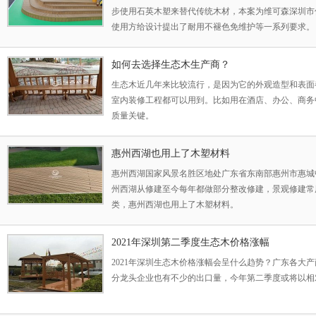
步使用石英木塑来替代传统木材，本案为维可森深圳市
使用方给设计提出了耐用不褪色免维护等一系列要求。
用维可木石英木塑地板来代替传统木材，本案例在龙骨
属容易腐朽老化。 在业主方意见与维可森技术部沟通
如何去选择生态木生产商？
属龙骨已保
生态木近几年来比较流行，是因为它的外观造型和表面
室内装修工程都可以用到。比如用在酒店、办公、商务
质量关键。
惠州西湖也用上了木塑材料
惠州西湖国家风景名胜区地处广东省东南部惠州市惠城
州西湖从修建至今每年都做部分整改修建，景观修建常
类，惠州西湖也用上了木塑材料。
2021年深圳第二季度生态木价格涨幅
2021年深圳生态木价格涨幅会呈什么趋势？广东各大
分龙头企业也有不少的出口量，今年第二季度或将以相