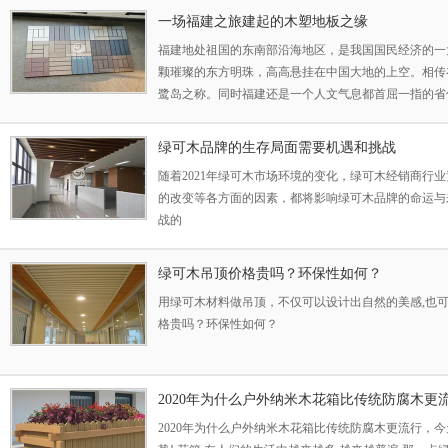
一场福建之旅建起的木塑地板之缘
福建地处祖国的东南部沿海地区，是我国国民经济的一
颗璀璨的东方明珠，高高悬挂在中国大地的上空。相传
鹭岛之称。同时福建还是一个人文气息都首屈一指的省
福州的高级学府，厦门的大学城让福建这个发展中省份
说看一个城市的文明指数从它的绿化看起，厦门成了福
绿可木品牌的生存局面需要机遇和挑战
是现代风与复古风紧紧相融。随处可见
随着2021年绿可木市场环境的变化，绿可木经销商行
的改变等各方面的因素，都将影响绿可木品牌的命运与
战的
绿可木吊顶价格贵吗？环保性如何？
用绿可木材料做吊顶，不仅可以设计出自然的美感,也
格贵吗？环保性如何？
2020年为什么户外纳米木花箱比传统防腐木更
2020年为什么户外纳米木花箱比传统防腐木更流行，